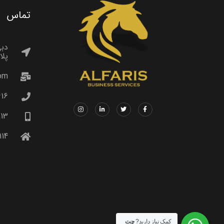
تماس
دبی
پلازا 
com
16+
13+
14+
کمک نیاز دارید?
چت