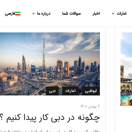
امارات
اخبار
سوالات شما
درباره ما
فارسی
. 🔷افتتاح حساب ب
ابوظبی
امارات
دبی
. “
6 بهمن 1401
چگونه در دبی کار پیدا کنیم ؟
یافتن کسب و کار در دبی برای ایرانیان می‌تواند فرصت