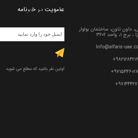
خبرنامه
عضویت در خبرنامه
. 🔷افتتاح حساب ب
، داون تاون، ساختمان بولوار
، برج 1، واحد 3202
Info@alfaris-uae.
9821284216
اولین نفر باشید که مطلع می شوید.
9715446028
. “
971444271