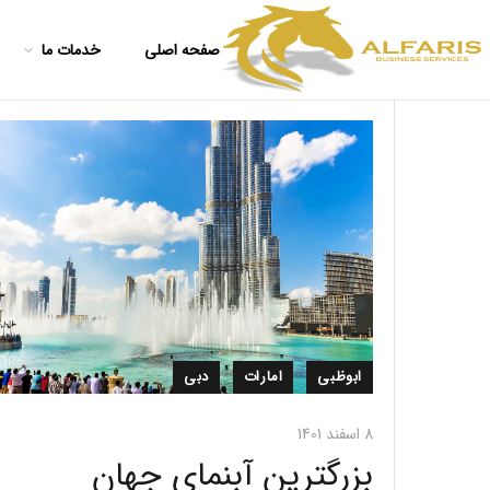
صفحه اصلی
خدمات ما
ابوظبی
امارات
دبی
8 اسفند 1401
بزرگترین آبنمای جهان