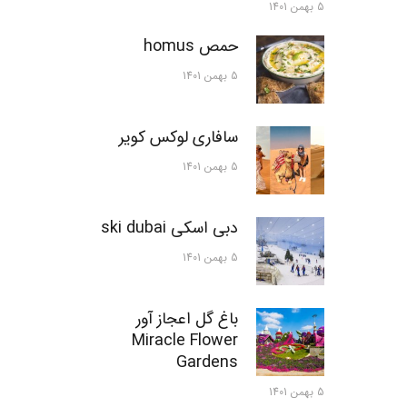
5 بهمن 1401
حمص homus
5 بهمن 1401
سافاری لوکس کویر
5 بهمن 1401
دبی اسکی ski dubai
5 بهمن 1401
باغ گل اعجاز آور
Miracle Flower
Gardens
5 بهمن 1401