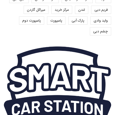
فریم دبی
لندن
مرکز خرید
میراکل گاردن
واید وادی
پارک آبی
پاسپورت
پاسپورت دوم
چشم دبی