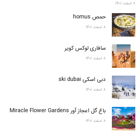
8 اسفند 1401
حمص homus
8 اسفند 1401
سافاری لوکس کویر
8 اسفند 1401
دبی اسکی ski dubai
8 اسفند 1401
باغ گل اعجاز آور Miracle Flower Gardens
8 اسفند 1401