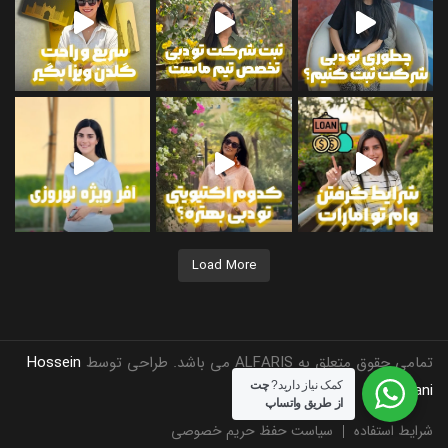
 دریافت اطلاعات بیشتر
Load More
تمامی حقوق متعلق به ALFARIS می باشد. طراحی توسط
Hossein
کمک نیاز دارید?
چت
Kamrani
از طریق واتساپ
شرایط استفاده
سیاست حفظ حریم خصوصی