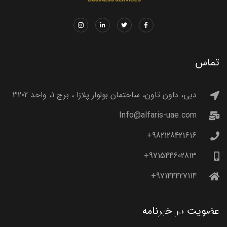
تماس
دبی، داون تاون، ساختمان بولوار پلازا ، برج 1، واحد 3202
Info@alfaris-uae.com
982128421616+
971544602813+
97144427114+
خبرنامه
عضویت در خبرنامه