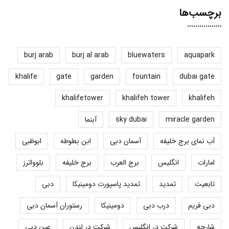
برچسب‌ها
burj arab
burj al arab
bluewaters
aquapark
khalife
gate
garden
fountain
dubai gate
khalifetower
khalifeh tower
khalifeh
miracle garden
sky dubai
آبنما
آب نمای برج خلیفه
آسمان دبی
ابن بطوطه
ابوظبی
امارات
انگلیس
برج العرب
برج خلیفه
بلوواترز
تابعیت
تمدید
تمدید پاسپورت دومینیکا
دبی
دبی فریم
درب دبی
دومینیکا
رستوران آسمان دبی
شارجه
شرکت در انگلیس
شرکت در لندن
عین دبی