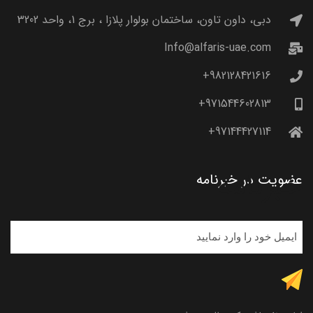
دبی، داون تاون، ساختمان بولوار پلازا ، برج 1، واحد 3202
Info@alfaris-uae.com
982128421616+
971544602813+
97144427114+
خبرنامه
عضویت در خبرنامه