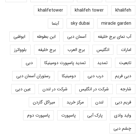
khalifetower
khalifeh tower
khalifeh
miracle garden
sky dubai
آبنما
آب نمای برج خلیفه
آسمان دبی
ابن بطوطه
ابوظبی
امارات
انگلیس
برج العرب
برج خلیفه
بلوواترز
تابعیت
تمدید
تمدید پاسپورت دومینیکا
دبی
دبی فریم
درب دبی
دومینیکا
رستوران آسمان دبی
شارجه
شرکت در انگلیس
شرکت در لندن
عین دبی
فریم دبی
لندن
مرکز خرید
میراکل گاردن
واید وادی
پارک آبی
پاسپورت
پاسپورت دوم
چشم دبی