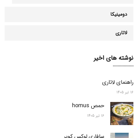
دومینیکا
لاتاری
نوشته های اخیر
راهنمای لاتاری
16 تیر 1405
حمص homus
16 تیر 1405
سافاری لوکس کویر