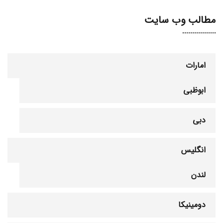
مطالب وب سایت
امارات
ابوظبی
دبی
انگلیس
لندن
دومینیکا