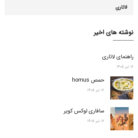
لاتاری
نوشته های اخیر
راهنمای لاتاری
16 تیر 1405
حمص homus
16 تیر 1405
سافاری لوکس کویر
16 تیر 1405