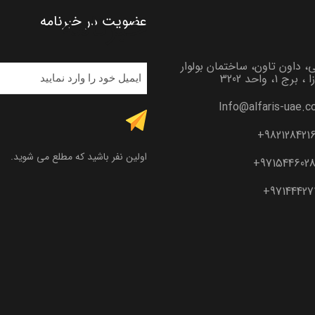
خبرنامه
عضویت در خبرنامه
. 🔷افتتاح حساب ب
، داون تاون، ساختمان بولوار
، برج 1، واحد 3202
Info@alfaris-uae.
9821284216
اولین نفر باشید که مطلع می شوید.
9715446028
. “
971444271