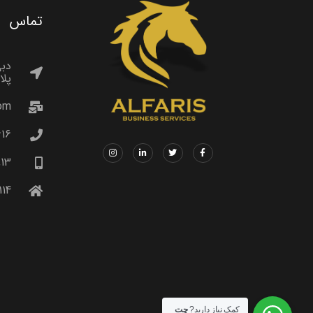
تماس
دبی
پلازا 
com
16+
13+
14+
کمک نیاز دارید?
چت