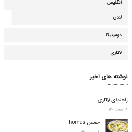
انگلیس
لندن
دومینیکا
لاتاری
نوشته های اخیر
راهنمای لاتاری
8 اسفند 1401
حمص homus
8 اسفند 1401