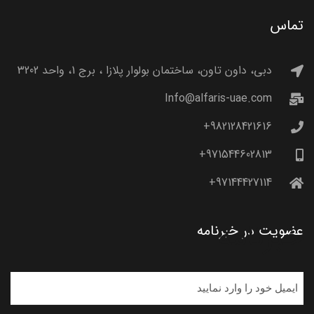
تماس
دبی، داون تاون، ساختمان بولوار پلازا ، برج 1، واحد 3202
Info@alfaris-uae.com
982128421616+
971544602813+
97144427114+
خبرنامه
عضویت در خبرنامه