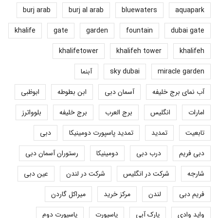
burj arab
burj al arab
bluewaters
aquapark
khalife
gate
garden
fountain
dubai gate
khalifetower
khalifeh tower
khalifeh
miracle garden
sky dubai
آبنما
آب نمای برج خلیفه
آسمان دبی
ابن بطوطه
ابوظبی
امارات
انگلیس
برج العرب
برج خلیفه
بلوواترز
تابعیت
تمدید
تمدید پاسپورت دومینیکا
دبی
دبی فریم
درب دبی
دومینیکا
رستوران آسمان دبی
شارجه
شرکت در انگلیس
شرکت در لندن
عین دبی
فریم دبی
لندن
مرکز خرید
میراکل گاردن
واید وادی
پارک آبی
پاسپورت
پاسپورت دوم