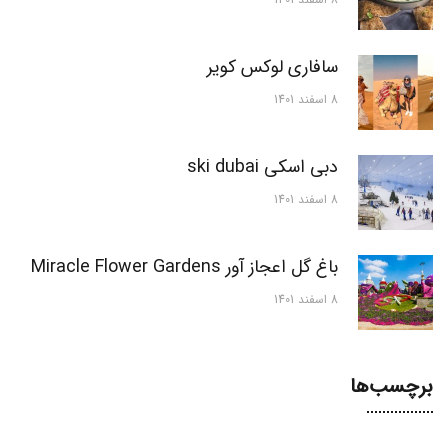
سافاری لوکس کویر
8 اسفند 1401
دبی اسکی ski dubai
8 اسفند 1401
باغ گل اعجاز آور Miracle Flower Gardens
8 اسفند 1401
برچسب‌ها