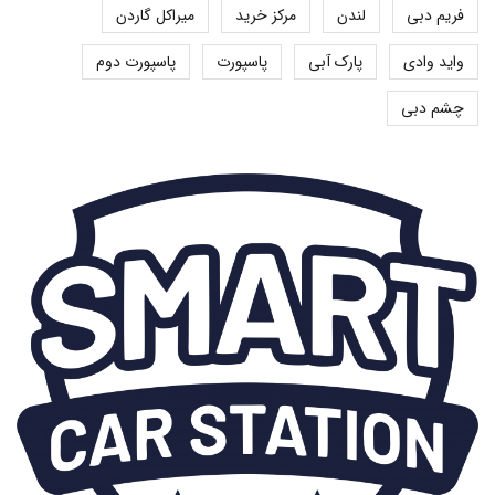
فریم دبی
لندن
مرکز خرید
میراکل گاردن
واید وادی
پارک آبی
پاسپورت
پاسپورت دوم
چشم دبی