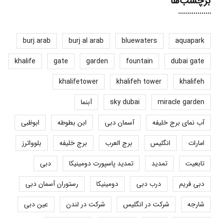
برچسب‌ها
burj arab
burj al arab
bluewaters
aquapark
khalife
gate
garden
fountain
dubai gate
khalifetower
khalifeh tower
khalifeh
miracle garden
sky dubai
آبنما
آب نمای برج خلیفه
آسمان دبی
ابن بطوطه
ابوظبی
امارات
انگلیس
برج العرب
برج خلیفه
بلوواترز
تابعیت
تمدید
تمدید پاسپورت دومینیکا
دبی
دبی فریم
درب دبی
دومینیکا
رستوران آسمان دبی
شارجه
شرکت در انگلیس
شرکت در لندن
عین دبی