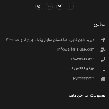
تماس
دبی، داون تاون، ساختمان بولوار پلازا ، برج 1، واحد 3202
Info@alfaris-uae.com
982128421616+
971544602813+
97144427114+
خبرنامه
عضویت در خبرنامه