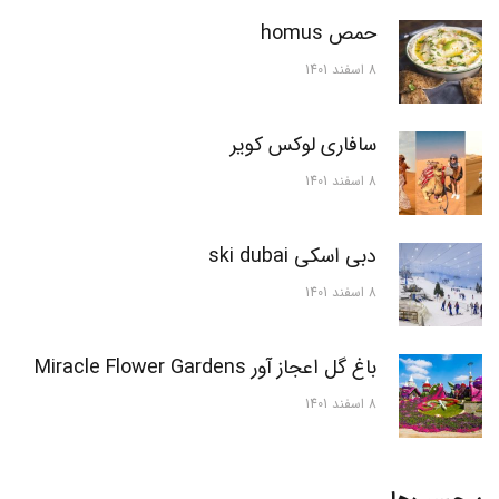
حمص homus
8 اسفند 1401
سافاری لوکس کویر
8 اسفند 1401
دبی اسکی ski dubai
8 اسفند 1401
باغ گل اعجاز آور Miracle Flower Gardens
8 اسفند 1401