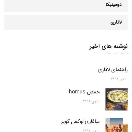
دومینیکا
لاتاری
نوشته های اخیر
راهنمای لاتاری
11 دی 1348
حمص homus
11 دی 1348
سافاری لوکس کویر
11 دی 1348