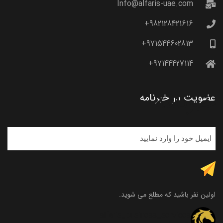
Info@alfaris-uae.com
982128421616+
971544602813+
97144427114+
خبرنامه
عضویت در خبرنامه
اولین نفر باشید که مطلع می شوید.
alfaris_business_services