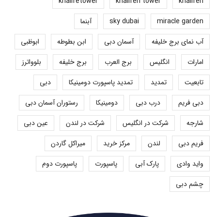
khalifetower
khalifeh tower
khalifeh
miracle garden
sky dubai
آبنما
آب نمای برج خلیفه
آسمان دبی
ابن بطوطه
ابوظبی
امارات
انگلیس
برج العرب
برج خلیفه
بلوواترز
تابعیت
تمدید
تمدید پاسپورت دومینیکا
دبی
دبی فریم
درب دبی
دومینیکا
رستوران آسمان دبی
شارجه
شرکت در انگلیس
شرکت در لندن
عین دبی
فریم دبی
لندن
مرکز خرید
میراکل گاردن
واید وادی
پارک آبی
پاسپورت
پاسپورت دوم
چشم دبی