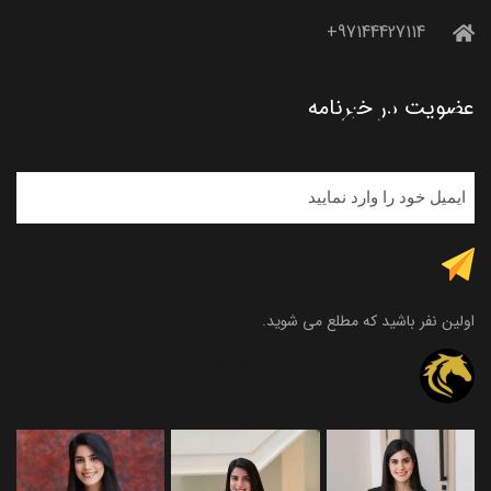
97144427114+
خبرنامه
عضویت در خبرنامه
اولین نفر باشید که مطلع می شوید.
alfaris_business_services
Follow US
و