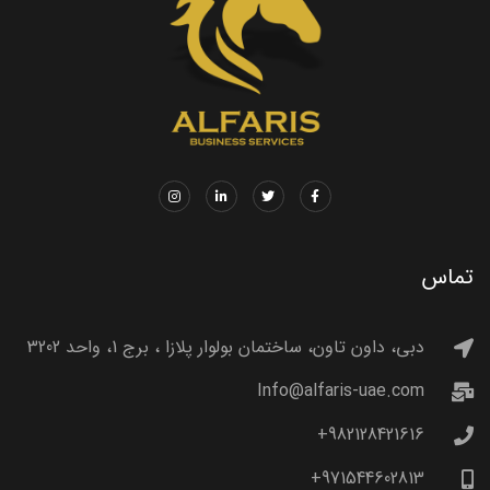
تماس
دبی، داون تاون، ساختمان بولوار پلازا ، برج 1، واحد 3202
Info@alfaris-uae.com
982128421616+
971544602813+