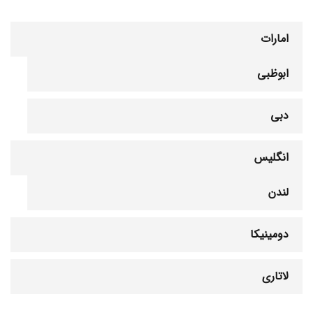
امارات
ابوظبی
دبی
انگلیس
لندن
دومینیکا
لاتاری