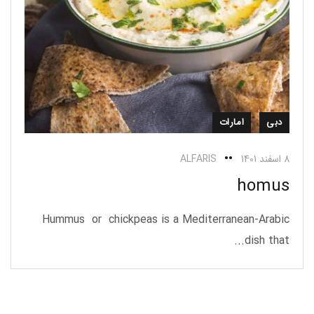
دبی
امارات
8 اسفند 1401
ALFARIS
homus
Hummus or chickpeas is a Mediterranean-Arabic
dish that...