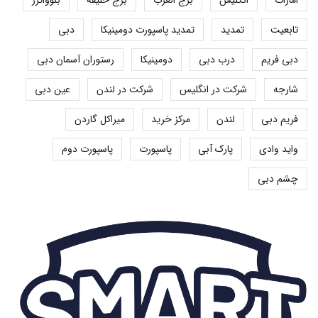
تابعیت
تمدید
تمدید پاسپورت دومینیکا
دبی
دبی فریم
درب دبی
دومینیکا
رستوران آسمان دبی
شارجه
شرکت در انگلیس
شرکت در لندن
عین دبی
فریم دبی
لندن
مرکز خرید
میراکل گاردن
واید وادی
پارک آبی
پاسپورت
پاسپورت دوم
چشم دبی