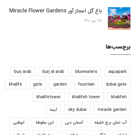
باغ گل اعجاز آور Miracle Flower Gardens
25 مهر 1400
برچسب‌ها
burj arab
burj al arab
bluewaters
aquapark
khalife
gate
garden
fountain
dubai gate
khalifetower
khalifeh tower
khalifeh
miracle garden
sky dubai
آبنما
آب نمای برج خلیفه
آسمان دبی
ابن بطوطه
ابوظبی
امارات
انگلیس
برج العرب
برج خلیفه
بلوواترز